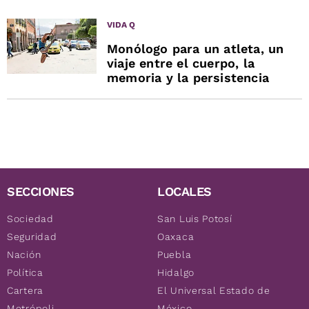
VIDA Q
Monólogo para un atleta, un
viaje entre el cuerpo, la
memoria y la persistencia
SECCIONES
LOCALES
Sociedad
San Luis Potosí
Seguridad
Oaxaca
Nación
Puebla
Política
Hidalgo
Cartera
El Universal Estado de
Metrópoli
México