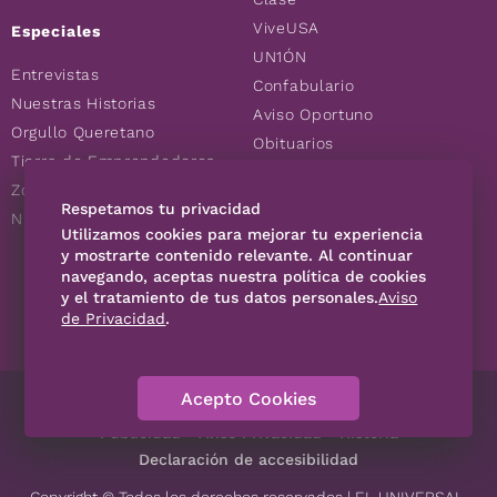
ViveUSA
Especiales
UN1ÓN
Entrevistas
Confabulario
Nuestras Historias
Aviso Oportuno
Orgullo Queretano
Obituarios
Tierra de Emprendedores
Descuentos
Zoociales
Consultas
Respetamos tu privacidad
Nuevos Queretanos
Utilizamos cookies para mejorar tu experiencia
y mostrarte contenido relevante. Al continuar
SÍGUENOS
navegando, aceptas nuestra política de cookies
y el tratamiento de tus datos personales.
Aviso
de Privacidad
.
Acepto Cookies
Directorio
Contáctanos
Código de Ética
Violencia
Publicidad
Aviso Privacidad
Historia
Declaración de accesibilidad
Copyright © Todos los derechos reservados | EL UNIVERSAL,