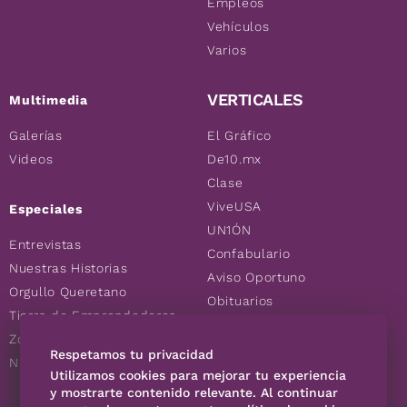
Empleos
Vehículos
Varios
VERTICALES
Multimedia
Galerías
El Gráfico
Videos
De10.mx
Clase
ViveUSA
Especiales
UN1ÓN
Entrevistas
Confabulario
Nuestras Historias
Aviso Oportuno
Orgullo Queretano
Obituarios
Tierra de Emprendedores
Descuentos
Zoociales
Consultas
Respetamos tu privacidad
Nuevos Queretanos
Utilizamos cookies para mejorar tu experiencia
y mostrarte contenido relevante. Al continuar