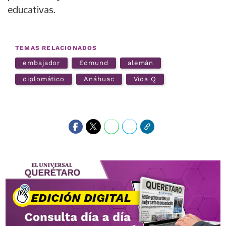
educativas.
TEMAS RELACIONADOS
embajador
Edmund
alemán
diplomático
Anáhuac
Vida Q