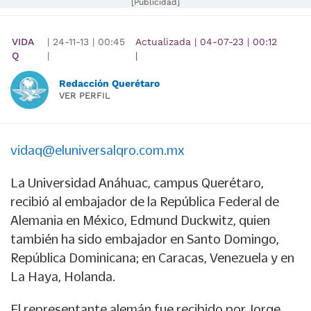
[Publicidad]
VIDA
|
24-11-13
|
00:45
Actualizada
|
04-07-23
|
00:12
Q
|
|
Redacción Querétaro
VER PERFIL
vidaq@eluniversalqro.com.mx
La Universidad Anáhuac, campus Querétaro,
recibió al embajador de la República Federal de
Alemania en México, Edmund Duckwitz, quien
también ha sido embajador en Santo Domingo,
República Dominicana; en Caracas, Venezuela y en
La Haya, Holanda.
El representante alemán fue recibido por Jorge