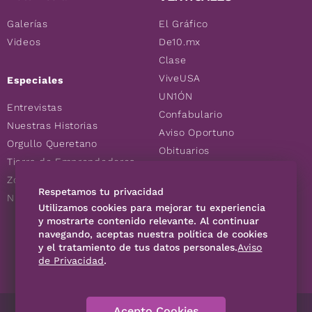
Galerías
El Gráfico
Videos
De10.mx
Clase
ViveUSA
Especiales
UN1ÓN
Entrevistas
Confabulario
Nuestras Historias
Aviso Oportuno
Orgullo Queretano
Obituarios
Tierra de Emprendedores
Descuentos
Zoociales
Consultas
Respetamos tu privacidad
Nuevos Queretanos
Utilizamos cookies para mejorar tu experiencia
y mostrarte contenido relevante. Al continuar
navegando, aceptas nuestra política de cookies
SÍGUENOS
y el tratamiento de tus datos personales.
Aviso
de Privacidad
.
Acepto Cookies