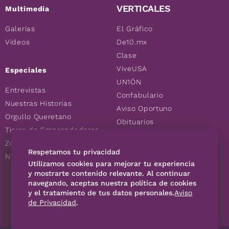
VERTICALES
Multimedia
Galerías
El Gráfico
Videos
De10.mx
Clase
ViveUSA
Especiales
UN1ÓN
Entrevistas
Confabulario
Nuestras Historias
Aviso Oportuno
Orgullo Queretano
Obituarios
Tierra de Emprendedores
Descuentos
Zoociales
Consultas
Respetamos tu privacidad
Nuevos Queretanos
Utilizamos cookies para mejorar tu experiencia
y mostrarte contenido relevante. Al continuar
navegando, aceptas nuestra política de cookies
SÍGUENOS
y el tratamiento de tus datos personales.
Aviso
de Privacidad
.