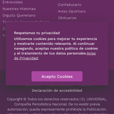
Entrevistas
Confabulario
Nuestras Historias
Aviso Oportuno
Orgullo Queretano
Obituarios
Tierra de Emprendedores
Descuentos
Zoociales
Consultas
Respetamos tu privacidad
Nuevos Queretanos
Utilizamos cookies para mejorar tu experiencia
y mostrarte contenido relevante. Al continuar
navegando, aceptas nuestra política de cookies
SÍGUENOS
y el tratamiento de tus datos personales.
Aviso
de Privacidad
.
Acepto Cookies
Directorio
Contáctanos
Código de Ética
Violencia
Publicidad
Aviso Privacidad
Historia
Declaración de accesibilidad
Copyright © Todos los derechos reservados | EL UNIVERSAL,
Compañía Periodística Nacional. De no existir previa
autorización, queda expresamente prohibida la Publicación,