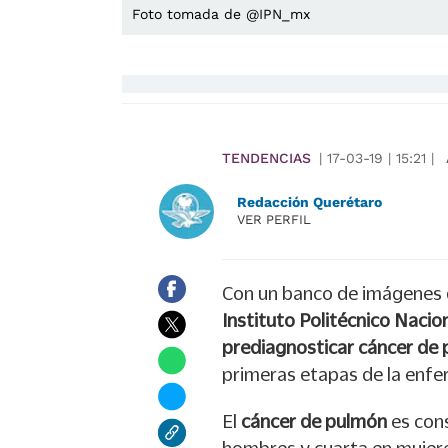
Foto tomada de @IPN_mx
TENDENCIAS
|
17-03-19
|
15:21
|
Redacción Querétaro
VER PERFIL
Con un banco de imágenes 
Instituto Politécnico Nacio
prediagnosticar cáncer de
primeras etapas de la enf
El
cáncer de pulmón
es con
hombres y cuarta en mujere