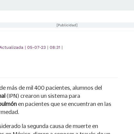
[Publicidad]
Actualizada
|
05-07-23
|
08:31
|
de más de mil 400 pacientes, alumnos del
nal
(IPN) crearon un sistema para
 pulmón
en pacientes que se encuentran en las
ermedad.
siderado la segunda causa de muerte en
s en México, dieron a conocer a través de un