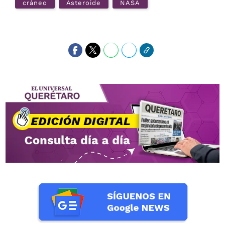
cráneo
Asteroide
NASA