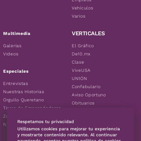
Vehículos
Varios
VERTICALES
Multimedia
Galerías
El Gráfico
Videos
De10.mx
Clase
ViveUSA
Especiales
UN1ÓN
Entrevistas
Confabulario
Nuestras Historias
Aviso Oportuno
Orgullo Queretano
Obituarios
Tierra de Emprendedores
Descuentos
Zoociales
Consultas
Respetamos tu privacidad
Nuevos Queretanos
Utilizamos cookies para mejorar tu experiencia
y mostrarte contenido relevante. Al continuar
navegando, aceptas nuestra política de cookies