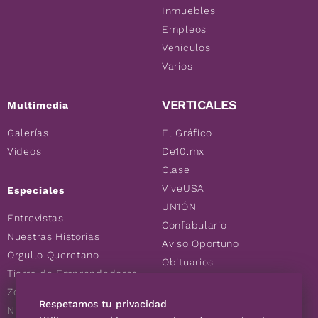
Inmuebles
Empleos
Vehículos
Varios
VERTICALES
Multimedia
Galerías
El Gráfico
Videos
De10.mx
Clase
ViveUSA
Especiales
UN1ÓN
Entrevistas
Confabulario
Nuestras Historias
Aviso Oportuno
Orgullo Queretano
Obituarios
Tierra de Emprendedores
Descuentos
Zoociales
Consultas
Respetamos tu privacidad
Nuevos Queretanos