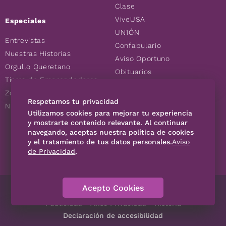
Clase
ViveUSA
Especiales
UN1ÓN
Entrevistas
Confabulario
Nuestras Historias
Aviso Oportuno
Orgullo Queretano
Obituarios
Tierra de Emprendedores
Descuentos
Zoociales
Consultas
Respetamos tu privacidad
Nuevos Queretanos
Utilizamos cookies para mejorar tu experiencia
y mostrarte contenido relevante. Al continuar
navegando, aceptas nuestra política de cookies
SÍGUENOS
y el tratamiento de tus datos personales.
Aviso
de Privacidad
.
Acepto Cookies
Directorio
Contáctanos
Código de Ética
Violencia
Publicidad
Aviso Privacidad
Historia
Declaración de accesibilidad