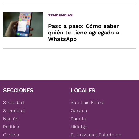
TENDENCIAS
Paso a paso: Cómo saber
quién te tiene agregado a
WhatsApp
SECCIONES
LOCALES
Sociedad
San Luis Potosí
Seguridad
Oaxaca
Nación
Puebla
Política
Hidalgo
Cartera
El Universal Estado de