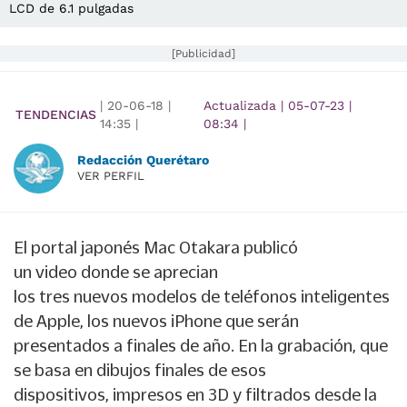
LCD de 6.1 pulgadas
[Publicidad]
|
20-06-18
|
Actualizada
|
05-07-23
|
TENDENCIAS
14:35
|
08:34
|
Redacción Querétaro
VER PERFIL
El portal japonés
Mac Otakara
publicó
un
video
donde se aprecian
los
tres
nuevos
modelos
de teléfonos inteligentes
de
Apple
, los nuevos
iPhone
que serán
presentados a finales de año. En la grabación, que
se basa en dibujos finales de esos
dispositivos,
impresos
en
3D
y filtrados desde la