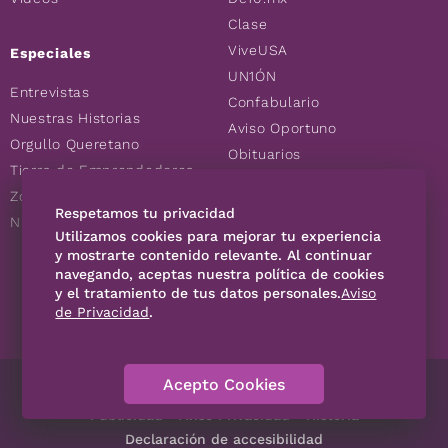
Clase
ViveUSA
Especiales
UN1ÓN
Entrevistas
Confabulario
Nuestras Historias
Aviso Oportuno
Orgullo Queretano
Obituarios
Tierra de Emprendedores
Descuentos
Zoociales
Consultas
Respetamos tu privacidad
Nuevos Queretanos
Utilizamos cookies para mejorar tu experiencia
y mostrarte contenido relevante. Al continuar
navegando, aceptas nuestra política de cookies
SÍGUENOS
y el tratamiento de tus datos personales.
Aviso
de Privacidad
.
Acepto Cookies
Directorio
Contáctanos
Código de Ética
Violencia
Publicidad
Aviso Privacidad
Historia
Declaración de accesibilidad