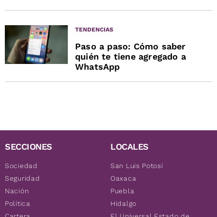
TENDENCIAS
Paso a paso: Cómo saber
quién te tiene agregado a
WhatsApp
SECCIONES
LOCALES
Sociedad
San Luis Potosí
Seguridad
Oaxaca
Nación
Puebla
Política
Hidalgo
Cartera
El Universal Estado de