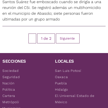
Santos Suárez fue emboscado cuando se dirigía a una
reunión del C5i. Se registró además un multihomicidio
en el municipio de Abasolo; siete personas fueron
ultimadas por un grupo armado
1
de
2
Siguiente
SECCIONES
LOCALES
Sociedad
San Luis Potosí
Seguridad
Oaxaca
Nación
Puebla
Política
Hidalgo
Cartera
El Universal Estado de
Metrópoli
México