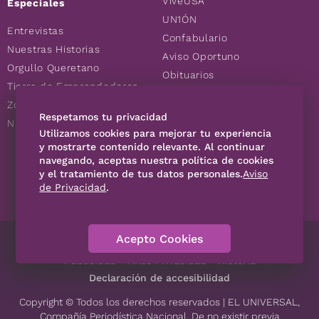
ViveUSA
Especiales
UN1ÓN
Entrevistas
Confabulario
Nuestras Historias
Aviso Oportuno
Orgullo Queretano
Obituarios
Tierra de Emprendedores
Descuentos
Zoociales
Consultas
Respetamos tu privacidad
Nuevos Queretanos
Utilizamos cookies para mejorar tu experiencia
y mostrarte contenido relevante. Al continuar
SÍGUENOS
navegando, aceptas nuestra política de cookies
y el tratamiento de tus datos personales.
Aviso
de Privacidad
.
Acepto Cookies
Directorio
Contáctanos
Código de Ética
Violencia
Publicidad
Aviso Privacidad
Historia
Declaración de accesibilidad
Copyright © Todos los derechos reservados | EL UNIVERSAL,
Compañía Periodística Nacional. De no existir previa