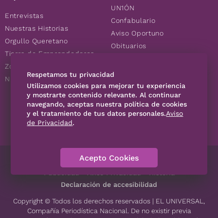
UN1ÓN
Entrevistas
Confabulario
Nuestras Historias
Aviso Oportuno
Orgullo Queretano
Obituarios
Tierra de Emprendedores
Descuentos
Zoociales
Consultas
Respetamos tu privacidad
Nuevos Queretanos
Utilizamos cookies para mejorar tu experiencia
y mostrarte contenido relevante. Al continuar
SÍGUENOS
navegando, aceptas nuestra política de cookies
y el tratamiento de tus datos personales.
Aviso
de Privacidad
.
Acepto Cookies
Directorio
Contáctanos
Código de Ética
Violencia
Publicidad
Aviso Privacidad
Historia
Declaración de accesibilidad
Copyright © Todos los derechos reservados | EL UNIVERSAL,
Compañía Periodística Nacional. De no existir previa