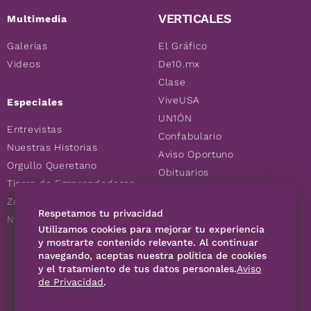
VERTICALES
Multimedia
Galerías
El Gráfico
Videos
De10.mx
Clase
ViveUSA
Especiales
UN1ÓN
Entrevistas
Confabulario
Nuestras Historias
Aviso Oportuno
Orgullo Queretano
Obituarios
Tierra de Emprendedores
Descuentos
Zoociales
Consultas
Respetamos tu privacidad
Nuevos Queretanos
Utilizamos cookies para mejorar tu experiencia
y mostrarte contenido relevante. Al continuar
navegando, aceptas nuestra política de cookies
SÍGUENOS
y el tratamiento de tus datos personales.
Aviso
de Privacidad
.