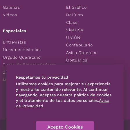
Galerías
El Gráfico
Videos
De10.mx
Clase
ViveUSA
Especiales
UN1ÓN
Entrevistas
Confabulario
Nuestras Historias
Aviso Oportuno
Orgullo Queretano
Obituarios
Tierra de Emprendedores
Descuentos
Zoociales
Consultas
Respetamos tu privacidad
Nuevos Queretanos
Utilizamos cookies para mejorar tu experiencia
y mostrarte contenido relevante. Al continuar
SÍGUENOS
navegando, aceptas nuestra política de cookies
y el tratamiento de tus datos personales.
Aviso
de Privacidad
.
Acepto Cookies
Directorio
Contáctanos
Código de Ética
Violencia