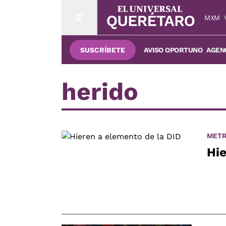
MXM
SUSCRÍBETE
AVISO OPORTUNO
AGENC
herido
METR
Hie