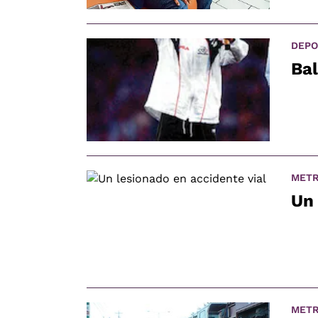
DEPO
Ba
METR
Un 
METR