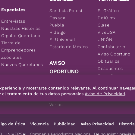
Especiales
San Luis Potosí
El Gráfico
Oaxaca
De10.mx
Entrevistas
Puebla
Clase
Nuestras Historias
Hidalgo
ViveUSA
Orgullo Queretano
El Universal
UN1ÓN
Tierra de
Estado de México
Confabulario
Emprendedores
Aviso Oportuno
Zoociales
Obituarios
AVISO
Nuevos Queretanos
Descuentos
OPORTUNO
Consultas
Inmuebles
xperiencia y mostrarte contenido relevante. Al continuar navega
Empleos
y el tratamiento de tus datos personales.
Aviso de Privacidad
.
Vehículos
Varios
igo de Ética
Violencia
Publicidad
Aviso Privacidad
Historia
EL UNIVERSAL, Compañía Periodística Nacional. De no existir previa 