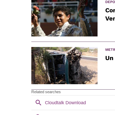
DEPO
Co
Ve
METR
Un 