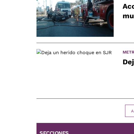
Acc
mu
METR
De
A
SECCIONES