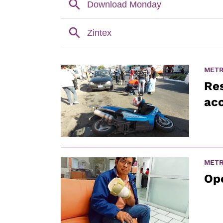
METR
Res
ac
METR
Ope