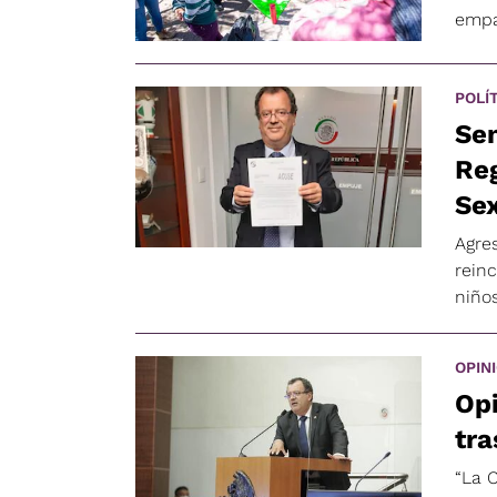
empa
POLÍ
Se
Reg
Sex
Agres
rein
niños
OPIN
Opi
tr
“La 