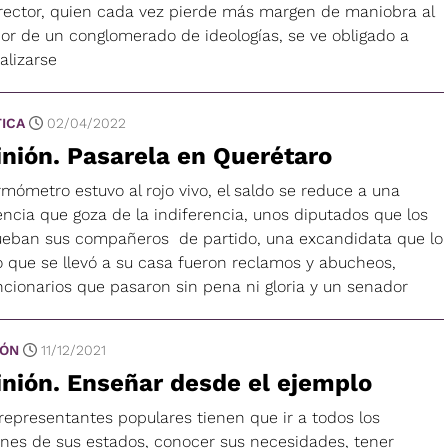
xrector, quien cada vez pierde más margen de maniobra al
ior de un conglomerado de ideologías, se ve obligado a
alizarse
TICA
02/04/2022
nión. Pasarela en Querétaro
rmómetro estuvo al rojo vivo, el saldo se reduce a una
encia que goza de la indiferencia, unos diputados que los
ueban sus compañeros de partido, una excandidata que lo
o que se llevó a su casa fueron reclamos y abucheos,
ncionarios que pasaron sin pena ni gloria y un senador
IÓN
11/12/2021
nión. Enseñar desde el ejemplo
representantes populares tienen que ir a todos los
ones de sus estados, conocer sus necesidades, tener