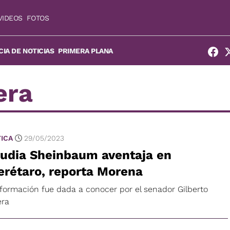
VIDEOS
FOTOS
IA DE NOTICIAS
PRIMERA PLANA
era
TICA
29/05/2023
audia Sheinbaum aventaja en
rétaro, reporta Morena
nformación fue dada a conocer por el senador Gilberto
era