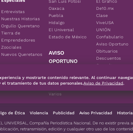
Especiales
San Luis Potosí
El Gráfico
Oaxaca
De10.mx
Entrevistas
Puebla
Clase
Nuestras Historias
Hidalgo
ViveUSA
Orgullo Queretano
El Universal
UN1ÓN
Tierra de
Estado de México
Confabulario
Emprendedores
Aviso Oportuno
Zoociales
Obituarios
AVISO
Nuevos Queretanos
Descuentos
OPORTUNO
Consultas
Inmuebles
xperiencia y mostrarte contenido relevante. Al continuar navega
Empleos
y el tratamiento de tus datos personales.
Aviso de Privacidad
.
Vehículos
Varios
igo de Ética
Violencia
Publicidad
Aviso Privacidad
Historia
EL UNIVERSAL, Compañía Periodística Nacional. De no existir previa 
blicación, retransmisión, edición y cualquier otro uso de los conteni