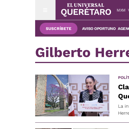
MXM
SUSCRÍBETE
AVISO OPORTUNO
AGENC
Gilberto Herr
POLÍ
Cl
Que
La i
Herr