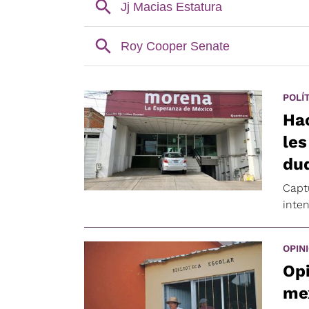
POLÍ
Ha
les
du
Capt
inten
OPIN
Opi
me