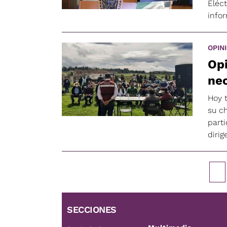
Eléct
info
OPIN
Opi
nec
Hoy 
su c
parti
dirig
SECCIONES