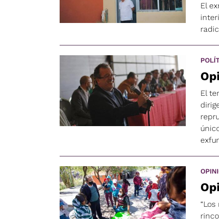
El e
inter
radic
POLÍ
Opi
El te
dirig
repr
únic
exfu
OPIN
Opi
“Los 
rinc