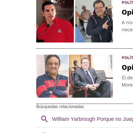
POLÍ
Opi
A niv
nece
POLÍ
Opi
El d
More