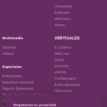
Inmuebles
Empleos
Vehículos
Varios
VERTICALES
Multimedia
Galerías
El Gráfico
Videos
De10.mx
Clase
ViveUSA
Especiales
UN1ÓN
Entrevistas
Confabulario
Nuestras Historias
Aviso Oportuno
Orgullo Queretano
Obituarios
Tierra de Emprendedores
Descuentos
Zoociales
Consultas
Respetamos tu privacidad