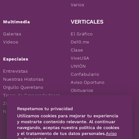
Varios
VERTICALES
Multimedia
Galerías
El Gráfico
Videos
De10.mx
Clase
ViveUSA
Especiales
UN1ÓN
Entrevistas
Confabulario
Nuestras Historias
Aviso Oportuno
Orgullo Queretano
Obituarios
Tierra de Emprendedores
Descuentos
Zoociales
Consultas
Respetamos tu privacidad
Nuevos Queretanos
Utilizamos cookies para mejorar tu experiencia
y mostrarte contenido relevante. Al continuar
navegando, aceptas nuestra política de cookies
SÍGUENOS
y el tratamiento de tus datos personales.
Aviso