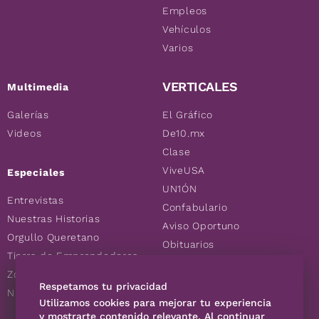
Empleos
Vehículos
Varios
VERTICALES
Multimedia
Galerías
El Gráfico
Videos
De10.mx
Clase
ViveUSA
Especiales
UN1ÓN
Entrevistas
Confabulario
Nuestras Historias
Aviso Oportuno
Orgullo Queretano
Obituarios
Tierra de Emprendedores
Descuentos
Zoociales
Consultas
Respetamos tu privacidad
Nuevos Queretanos
Utilizamos cookies para mejorar tu experiencia
y mostrarte contenido relevante. Al continuar