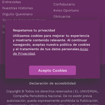
Entrevistas
Confabulario
Nuestras Historias
Aviso Oportuno
Orgullo Queretano
Obituarios
Tierra de Emprendedores
Descuentos
Zoociales
Consultas
Respetamos tu privacidad
Nuevos Queretanos
Utilizamos cookies para mejorar tu experiencia
y mostrarte contenido relevante. Al continuar
navegando, aceptas nuestra política de cookies
SÍGUENOS
y el tratamiento de tus datos personales.
Aviso
de Privacidad
.
Acepto Cookies
Directorio
Contáctanos
Código de Ética
Violencia
Publicidad
Aviso Privacidad
Historia
Declaración de accesibilidad
Copyright © Todos los derechos reservados | EL UNIVERSAL,
Compañía Periodística Nacional. De no existir previa
autorización, queda expresamente prohibida la Publicación,