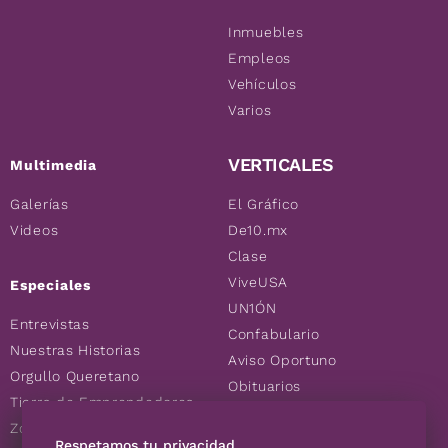
Inmuebles
Empleos
Vehículos
Varios
VERTICALES
Multimedia
Galerías
El Gráfico
Videos
De10.mx
Clase
ViveUSA
Especiales
UN1ÓN
Entrevistas
Confabulario
Nuestras Historias
Aviso Oportuno
Orgullo Queretano
Obituarios
Tierra de Emprendedores
Descuentos
Zoociales
Consultas
Respetamos tu privacidad