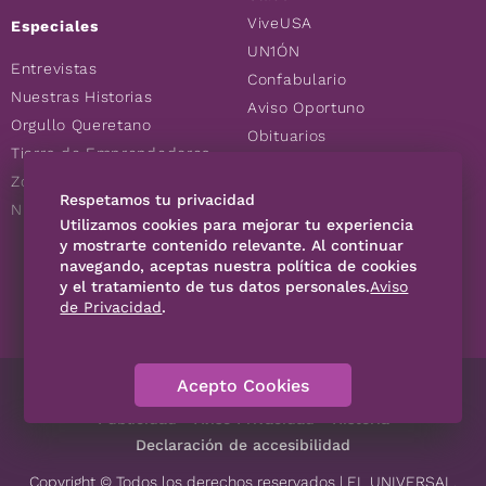
ViveUSA
Especiales
UN1ÓN
Entrevistas
Confabulario
Nuestras Historias
Aviso Oportuno
Orgullo Queretano
Obituarios
Tierra de Emprendedores
Descuentos
Zoociales
Consultas
Respetamos tu privacidad
Nuevos Queretanos
Utilizamos cookies para mejorar tu experiencia
y mostrarte contenido relevante. Al continuar
navegando, aceptas nuestra política de cookies
SÍGUENOS
y el tratamiento de tus datos personales.
Aviso
de Privacidad
.
Acepto Cookies
Directorio
Contáctanos
Código de Ética
Violencia
Publicidad
Aviso Privacidad
Historia
Declaración de accesibilidad
Copyright © Todos los derechos reservados | EL UNIVERSAL,