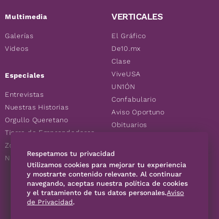
VERTICALES
Multimedia
Galerías
El Gráfico
Videos
De10.mx
Clase
ViveUSA
Especiales
UN1ÓN
Entrevistas
Confabulario
Nuestras Historias
Aviso Oportuno
Orgullo Queretano
Obituarios
Tierra de Emprendedores
Descuentos
Zoociales
Consultas
Respetamos tu privacidad
Nuevos Queretanos
Utilizamos cookies para mejorar tu experiencia
y mostrarte contenido relevante. Al continuar
SÍGUENOS
navegando, aceptas nuestra política de cookies
y el tratamiento de tus datos personales.
Aviso
de Privacidad
.