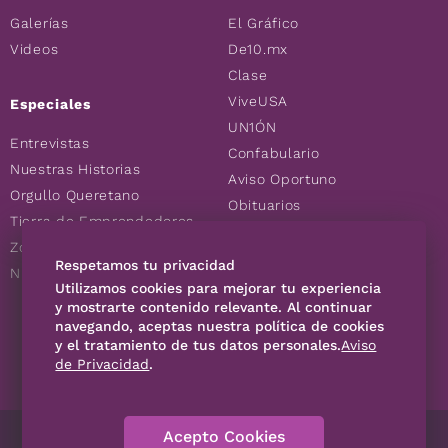
Galerías
El Gráfico
Videos
De10.mx
Clase
ViveUSA
Especiales
UN1ÓN
Entrevistas
Confabulario
Nuestras Historias
Aviso Oportuno
Orgullo Queretano
Obituarios
Tierra de Emprendedores
Descuentos
Zoociales
Consultas
Respetamos tu privacidad
Nuevos Queretanos
Utilizamos cookies para mejorar tu experiencia
y mostrarte contenido relevante. Al continuar
SÍGUENOS
navegando, aceptas nuestra política de cookies
y el tratamiento de tus datos personales.
Aviso
de Privacidad
.
Acepto Cookies
Directorio
Contáctanos
Código de Ética
Violencia