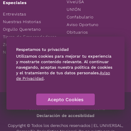
ViveUSA
Especiales
UN1ÓN
Entrevistas
Confabulario
Nuestras Historias
Aviso Oportuno
Orgullo Queretano
Obituarios
Tierra de Emprendedores
Descuentos
Zoociales
Consultas
Respetamos tu privacidad
Nuevos Queretanos
Utilizamos cookies para mejorar tu experiencia
y mostrarte contenido relevante. Al continuar
navegando, aceptas nuestra política de cookies
SÍGUENOS
y el tratamiento de tus datos personales.
Aviso
de Privacidad
.
Acepto Cookies
Directorio
Contáctanos
Código de Ética
Violencia
Publicidad
Aviso Privacidad
Historia
Declaración de accesibilidad
Copyright © Todos los derechos reservados | EL UNIVERSAL,