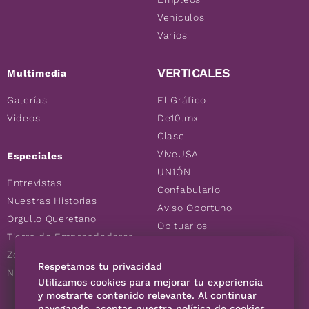
Vehículos
Varios
VERTICALES
Multimedia
Galerías
El Gráfico
Videos
De10.mx
Clase
ViveUSA
Especiales
UN1ÓN
Entrevistas
Confabulario
Nuestras Historias
Aviso Oportuno
Orgullo Queretano
Obituarios
Tierra de Emprendedores
Descuentos
Zoociales
Consultas
Respetamos tu privacidad
Nuevos Queretanos
Utilizamos cookies para mejorar tu experiencia
y mostrarte contenido relevante. Al continuar
navegando, aceptas nuestra política de cookies