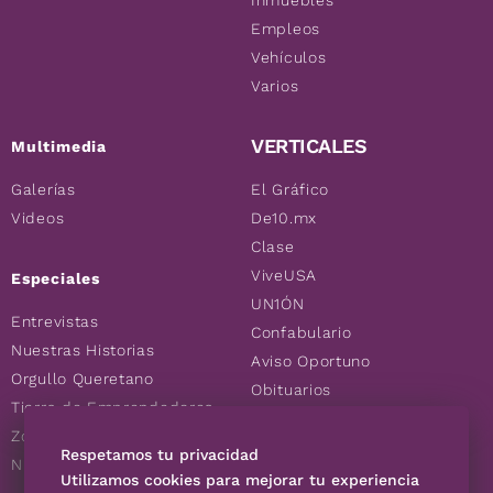
Inmuebles
Empleos
Vehículos
Varios
VERTICALES
Multimedia
Galerías
El Gráfico
Videos
De10.mx
Clase
ViveUSA
Especiales
UN1ÓN
Entrevistas
Confabulario
Nuestras Historias
Aviso Oportuno
Orgullo Queretano
Obituarios
Tierra de Emprendedores
Descuentos
Zoociales
Consultas
Respetamos tu privacidad
Nuevos Queretanos
Utilizamos cookies para mejorar tu experiencia