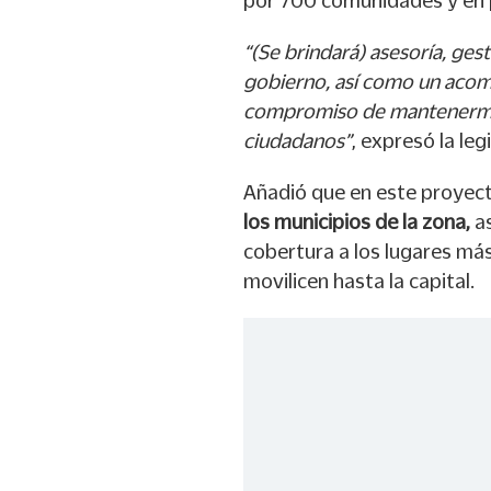
por 700 comunidades y en 
“(Se brindará) asesoría, ges
gobierno, así como un acom
compromiso de mantenerme 
ciudadanos”
, expresó la leg
Añadió que en este proyect
los municipios de la zona,
as
cobertura a los lugares más
movilicen hasta la capital.