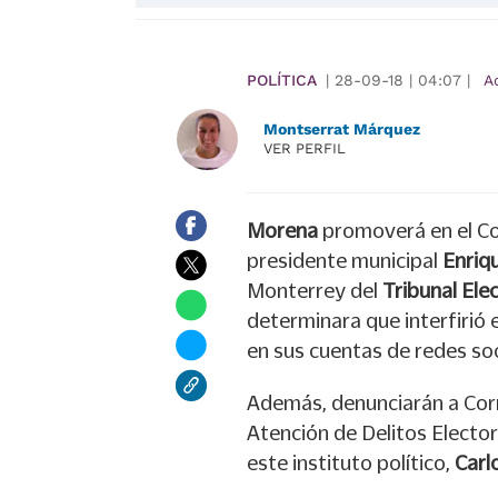
POLÍTICA
|
28-09-18
|
04:07
|
A
Montserrat Márquez
VER PERFIL
Morena
promoverá en el Con
presidente municipal
Enriq
Monterrey del
Tribunal Elec
determinara que interfirió 
en sus cuentas de redes soc
Además, denunciarán a Corre
Atención de Delitos Elector
este instituto político,
Carl