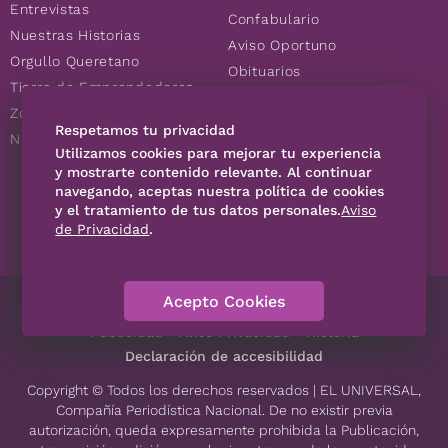
Entrevistas
Confabulario
Nuestras Historias
Aviso Oportuno
Orgullo Queretano
Obituarios
Tierra de Emprendedores
Descuentos
Zoociales
Consultas
Respetamos tu privacidad
Nuevos Queretanos
Utilizamos cookies para mejorar tu experiencia
y mostrarte contenido relevante. Al continuar
navegando, aceptas nuestra política de cookies
SÍGUENOS
y el tratamiento de tus datos personales.
Aviso
de Privacidad
.
Acepto Cookies
Directorio
Contáctanos
Código de Ética
Violencia
Publicidad
Aviso Privacidad
Historia
Declaración de accesibilidad
Copyright © Todos los derechos reservados | EL UNIVERSAL,
Compañía Periodística Nacional. De no existir previa
autorización, queda expresamente prohibida la Publicación,