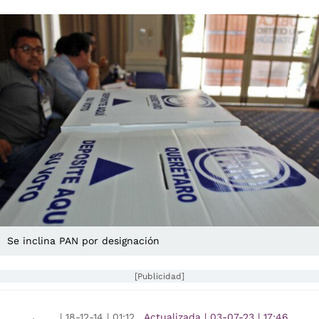
Se inclina PAN por designación
[Publicidad]
|
18-12-14
|
01:12
Actualizada
|
03-07-23
|
17:46