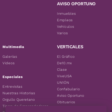
AVISO OPORTUNO
Inmuebles
Empleos
Vehículos
Varios
VERTICALES
Multimedia
Galerías
El Gráfico
Videos
De10.mx
Clase
ViveUSA
Especiales
UN1ÓN
Entrevistas
Confabulario
Nuestras Historias
Aviso Oportuno
Orgullo Queretano
Obituarios
Tierra de Emprendedores
Descuentos