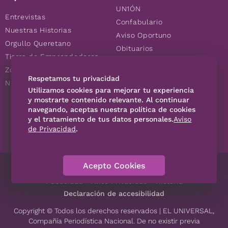
UN1ÓN
Entrevistas
Confabulario
Nuestras Historias
Aviso Oportuno
Orgullo Queretano
Obituarios
Tierra de Emprendedores
Descuentos
Zoociales
Consultas
Respetamos tu privacidad
Nuevos Queretanos
Utilizamos cookies para mejorar tu experiencia
y mostrarte contenido relevante. Al continuar
SÍGUENOS
navegando, aceptas nuestra política de cookies
y el tratamiento de tus datos personales.
Aviso
de Privacidad
.
Acepto Cookies
Directorio
Contáctanos
Código de Ética
Violencia
Publicidad
Aviso Privacidad
Historia
Declaración de accesibilidad
Copyright © Todos los derechos reservados | EL UNIVERSAL,
Compañía Periodística Nacional. De no existir previa