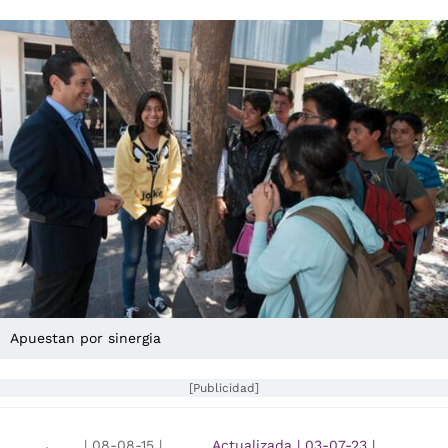
Apuestan por sinergia
[Publicidad]
|
08-08-15
|
Actualizada
|
03-07-23
|