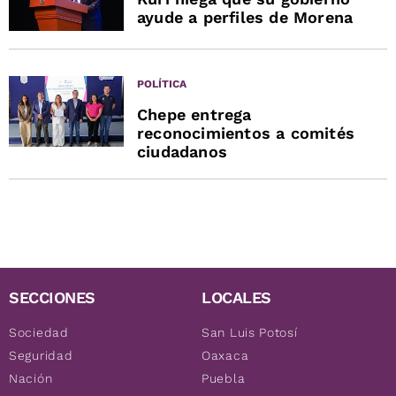
ayude a perfiles de Morena
POLÍTICA
Chepe entrega
reconocimientos a comités
ciudadanos
SECCIONES
LOCALES
Sociedad
San Luis Potosí
Seguridad
Oaxaca
Nación
Puebla