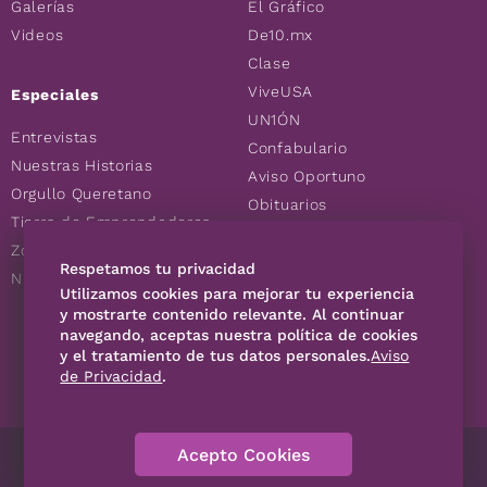
Galerías
El Gráfico
Videos
De10.mx
Clase
ViveUSA
Especiales
UN1ÓN
Entrevistas
Confabulario
Nuestras Historias
Aviso Oportuno
Orgullo Queretano
Obituarios
Tierra de Emprendedores
Descuentos
Zoociales
Consultas
Respetamos tu privacidad
Nuevos Queretanos
Utilizamos cookies para mejorar tu experiencia
y mostrarte contenido relevante. Al continuar
SÍGUENOS
navegando, aceptas nuestra política de cookies
y el tratamiento de tus datos personales.
Aviso
de Privacidad
.
Acepto Cookies
Directorio
Contáctanos
Código de Ética
Violencia