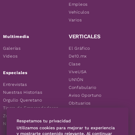
Empleos
Vehículos
Varios
VERTICALES
Multimedia
Galerías
El Gráfico
Videos
De10.mx
Clase
ViveUSA
Especiales
UN1ÓN
Entrevistas
Confabulario
Nuestras Historias
Aviso Oportuno
Orgullo Queretano
Obituarios
Tierra de Emprendedores
Descuentos
Zoociales
Consultas
Respetamos tu privacidad
Nuevos Queretanos
Utilizamos cookies para mejorar tu experiencia
y mostrarte contenido relevante. Al continuar