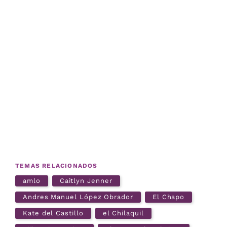
TEMAS RELACIONADOS
amlo
Caitlyn Jenner
Andres Manuel López Obrador
El Chapo
Kate del Castillo
el Chilaquil