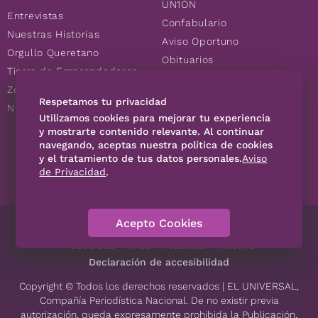
UN1ÓN
Entrevistas
Confabulario
Nuestras Historias
Aviso Oportuno
Orgullo Queretano
Obituarios
Tierra de Emprendedores
Descuentos
Zoociales
Consultas
Respetamos tu privacidad
Nuevos Queretanos
Utilizamos cookies para mejorar tu experiencia
y mostrarte contenido relevante. Al continuar
navegando, aceptas nuestra política de cookies
SÍGUENOS
y el tratamiento de tus datos personales.
Aviso
de Privacidad
.
Acepto Cookies
Directorio
Contáctanos
Código de Ética
Violencia
Publicidad
Aviso Privacidad
Historia
Declaración de accesibilidad
Copyright © Todos los derechos reservados | EL UNIVERSAL,
Compañía Periodística Nacional. De no existir previa
autorización, queda expresamente prohibida la Publicación,