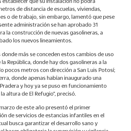
 establecer que su instalación no podrá
etros de distancia de escuelas, viviendas,
les o de trabajo, sin embargo, lamentó que pese
resente administración se han aprobado 31
ra la construcción de nuevas gasolineras, a
bado los nuevos lineamientos.
es donde más se conceden estos cambios de uso
la República, donde hay dos gasolineras a la
solo pocos metros con dirección a San Luis Potosí;
o Serra, donde apenas habían inaugurado una
a Pradera y hoy ya se puso en funcionamiento
la altura de El Refugio”, precisó.
 marzo de este año presentó el primer
ón de servicios de estancias infantiles en el
cual busca garantizar el desarrollo sano y
al hacer obligatoria la supervisión y vigilancia