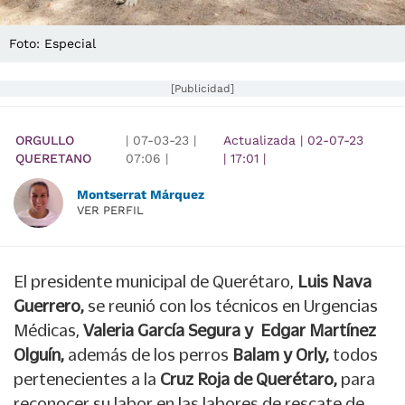
Foto: Especial
[Publicidad]
ORGULLO
|
07-03-23
|
Actualizada
|
02-07-23
QUERETANO
07:06
|
|
17:01
|
Montserrat Márquez
VER PERFIL
El presidente municipal de Querétaro,
Luis Nava
Guerrero,
se reunió con los técnicos en Urgencias
Médicas,
Valeria García Segura y Edgar Martínez
Olguín,
además de los perros
Balam y Orly,
todos
pertenecientes a la
Cruz Roja de Querétaro,
para
reconocer su labor en las labores de rescate de