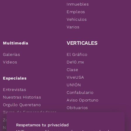
Inmuebles
Empleos
Vehículos
Varios
VERTICALES
Multimedia
Galerías
El Gráfico
Videos
De10.mx
Clase
ViveUSA
Especiales
UN1ÓN
Entrevistas
Confabulario
Nuestras Historias
Aviso Oportuno
Orgullo Queretano
Obituarios
Tierra de Emprendedores
Descuentos
Zoociales
Consultas
Respetamos tu privacidad
Nuevos Queretanos