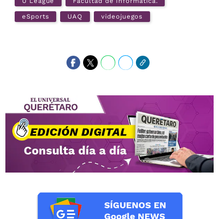
U League
Facultad de Informática.
eSports
UAQ
videojuegos