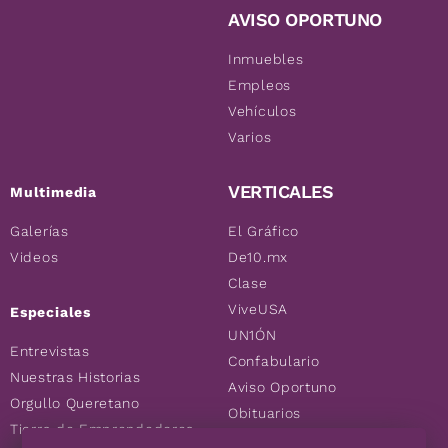
AVISO OPORTUNO
Inmuebles
Empleos
Vehículos
Varios
VERTICALES
Multimedia
Galerías
El Gráfico
Videos
De10.mx
Clase
ViveUSA
Especiales
UN1ÓN
Entrevistas
Confabulario
Nuestras Historias
Aviso Oportuno
Orgullo Queretano
Obituarios
Tierra de Emprendedores
Descuentos