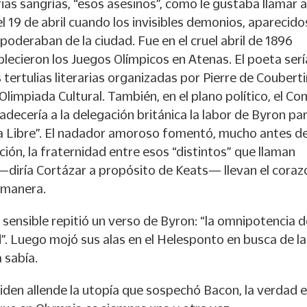
rias sangrías, “esos asesinos”, como le gustaba llamar a
l 19 de abril cuando los invisibles demonios, aparecido
poderaban de la ciudad. Fue en el cruel abril de 1896
lecieron los Juegos Olímpicos en Atenas. El poeta serí
 tertulias literarias organizadas por Pierre de Couberti
limpiada Cultural. También, en el plano político, el Co
decería a la delegación británica la labor de Byron par
cia Libre”. El nadador amoroso fomentó, mucho antes d
ción, la fraternidad entre esos “distintos” que llaman
 —diría Cortázar a propósito de Keats— llevan el coraz
 manera.
y sensible repitió un verso de Byron: “la omnipotencia 
. Luego mojó sus alas en el Helesponto en busca de la
 sabía.
iden allende la utopía que sospechó Bacon, la verdad 