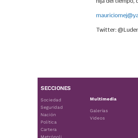
hija del tiempo,
mauriciomej@y
Twitter: @Lude
SECCIONES
Multimedia
Sociedad
Seguridad
Galerías
Nación
Videos
Política
Cartera
Metrópoli