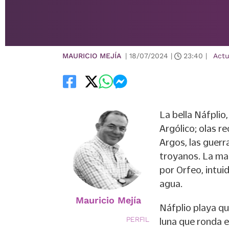
MAURICIO MEJÍA
|
18/07/2024
|
23:40
|
Actu
La bella Náfplio,
Argólico; olas re
Argos, las guerr
troyanos. La ma
por Orfeo, intui
agua.
Mauricio Mejía
Náfplio playa que
PERFIL
luna que ronda e