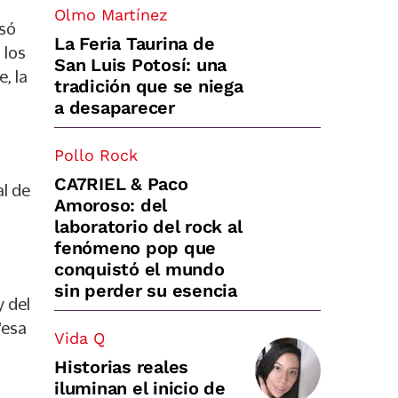
Olmo Martínez
asó
La Feria Taurina de
 los
San Luis Potosí: una
, la
tradición que se niega
a desaparecer
Pollo Rock
CA7RIEL & Paco
al de
Amoroso: del
laboratorio del rock al
fenómeno pop que
conquistó el mundo
sin perder su esencia
y del
“esa
Vida Q
Historias reales
iluminan el inicio de