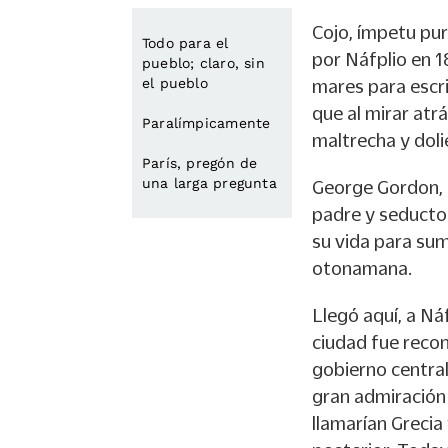
Cojo, ímpetu pu
Todo para el
por Náfplio en 1
pueblo; claro, sin
el pueblo
mares para escr
que al mirar atrá
Paralímpicamente
maltrecha y dolie
París, pregón de
una larga pregunta
George Gordon, 
padre y seductor
su vida para sum
otonamana.
Llegó aquí, a Ná
ciudad fue recon
gobierno centra
gran admiración 
llamarían Grecia