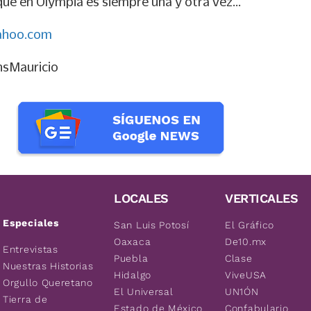
 que en Olympia es siempre una y otra vez...
ahoo.com
nsMauricio
LOCALES
VERTICALES
Especiales
San Luis Potosí
El Gráfico
Oaxaca
De10.mx
Entrevistas
Puebla
Clase
Nuestras Historias
Hidalgo
ViveUSA
Orgullo Queretano
El Universal
UN1ÓN
Tierra de
Estado de México
Confabulario