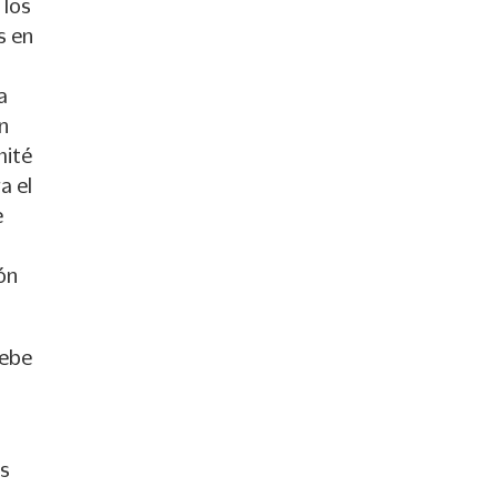
 los
s en
a
n
mité
a el
e
ón
debe
es