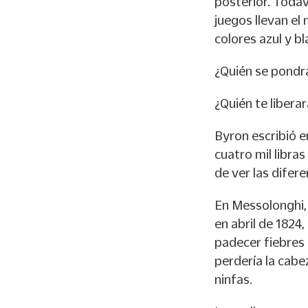
posterior. Todav
juegos llevan el
colores azul y bl
¿Quién se pondrá
¿Quién te libera
Byron escribió e
cuatro mil libra
de ver las difer
En Messolonghi, 
en abril de 1824
padecer fiebres 
perdería la cabe
ninfas.