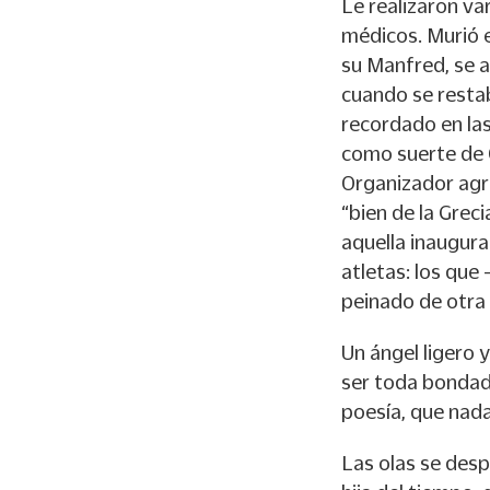
Le realizaron va
médicos. Murió e
su Manfred, se a
cuando se restab
recordado en las
como suerte de O
Organizador agra
“bien de la Gre
aquella inaugura
atletas: los que
peinado de otra
Un ángel ligero 
ser toda bondad”
poesía, que nada
Las olas se desp