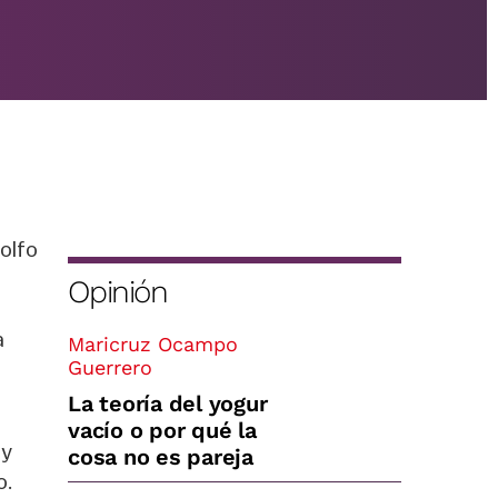
Golfo
Opinión
a
Maricruz Ocampo
Guerrero
La teoría del yogur
vacío o por qué la
ay
cosa no es pareja
o.