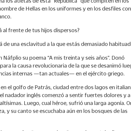
ía los atletas de esta “República” que compiten en los
 nombre de Hellas en los uniformes y en los desfiles con
anco.
 al frente de tus hijos dispersos?
rá de una esclavitud a la que estás demasiado habitua
n Náfplio su poema “A mis treinta y seis años”. Donó
s para la causa revolucionaria de la que se desanimó lu
encias internas —tan actuales— en el ejército griego.
en el golfo de Patrás, ciudad entre dos lagos en italian
, el nadador inglés comenzó a sentir fuertes dolores y a
altísimas. Luego, cual héroe, sufrió una larga agonía. 
za, y su canto se escuchaba aún en los bosques de las