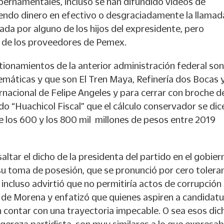
ernamentales, incluso se han difundido videos de
endo dinero en efectivo o desgraciadamente la llamad
ada por alguno de los hijos del expresidente, pero
 de los proveedores de Pemex.
tionamientos de la anterior administración federal son
máticas y que son El Tren Maya, Refinería dos Bocas y
nacional de Felipe Angeles y para cerrar con broche d
o “Huachicol Fiscal” que el cálculo conservador se dic
e los 600 y los 800 mil millones de pesos entre 2019
saltar el dicho de la presidenta del partido en el gobier
u toma de posesión, que se pronunció por cero tolera
e incluso advirtió que no permitiría actos de corrupción
 de Morena y enfatizó que quienes aspiren a candidat
 contar con una trayectoria impecable. O sea esos dic