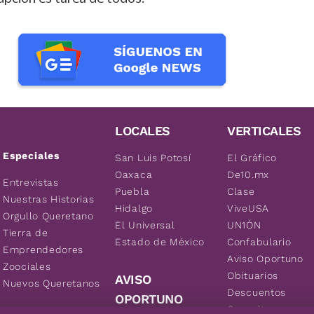
LOCALES
VERTICALES
Especiales
San Luis Potosí
El Gráfico
Oaxaca
De10.mx
Entrevistas
Puebla
Clase
Nuestras Historias
Hidalgo
ViveUSA
Orgullo Queretano
El Universal
UN1ÓN
Tierra de
Estado de México
Confabulario
Emprendedores
Aviso Oportuno
Zoociales
Obituarios
AVISO
Nuevos Queretanos
Descuentos
OPORTUNO
Consultas