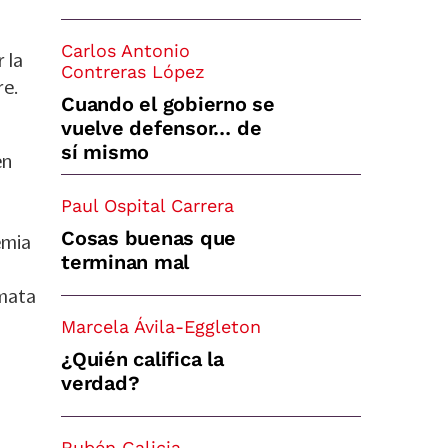
Carlos Antonio
 la
Contreras López
re.
Cuando el gobierno se
vuelve defensor… de
sí mismo
en
Paul Ospital Carrera
Cosas buenas que
emia
terminan mal
emata
Marcela Ávila-Eggleton
¿Quién califica la
verdad?
Rubén Galicia