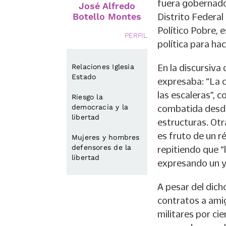
fuera gobernado
José Alfredo
Botello Montes
Distrito Federal
Político Pobre, e
PERFIL
política para ha
Relaciones Iglesia
En la discursiva
Estado
expresaba: “La c
las escaleras”, 
Riesgo la
democracia y la
combatida desde
libertad
estructuras. Otr
es fruto de un ré
Mujeres y hombres
defensores de la
repitiendo que “
libertad
expresando un y 
A pesar del dich
contratos a amig
militares por ci