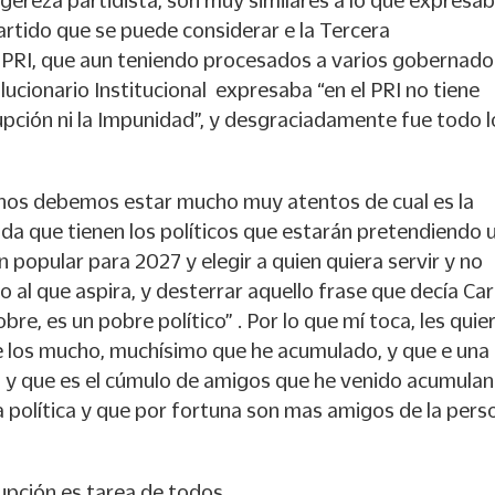
ligereza partidista, son muy similares a lo que expresab
partido que se puede considerar e la Tercera
PRI, que aun teniendo procesados a varios gobernado
lucionario Institucional expresaba “en el PRI no tiene
rupción ni la Impunidad”, y desgraciadamente fue todo l
nos debemos estar mucho muy atentos de cual es la
ida que tienen los políticos que estarán pretendiendo 
n popular para 2027 y elegir a quien quiera servir y no
o al que aspira, y desterrar aquello frase que decía Car
bre, es un pobre político” . Por lo que mí toca, les quie
e los mucho, muchísimo que he acumulado, y que e una
 y que es el cúmulo de amigos que he venido acumula
a política y que por fortuna son mas amigos de la pers
rupción es tarea de todos.