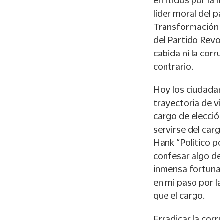
emitidos por la 
líder moral del 
Transformación 
del Partido Revo
cabida ni la cor
contrario.
Hoy los ciudada
trayectoria de v
cargo de elecció
servirse del carg
Hank “Político po
confesar algo d
inmensa fortuna
en mi paso por l
que el cargo.
Erradicar la cor