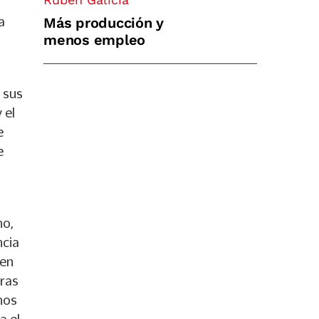
a
Más producción y
menos empleo
 sus
 el
e
e
no,
ncia
 en
uras
hos