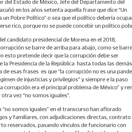
r del Estado de México, Jefe del Departamento del
 acuñó en los años setenta aquella frase que dice “Un
s un Pobre Político” o sea que el político debería ocupar
cerse rico, porque no se puede concebir un político pob
 del candidato presidencial de Morena en el 2018,
orrupción se barre de arriba para abajo, como se barr
con esto pretende decir que la corrupción debe ser
 la Presidencia de la República hasta todas las demás
a de esas frases es que “la corrupción no es una pand
gimen de injusticias y privilegios” y siempre e la paso
la corrupción era el principal problema de México” y r
otra vez “no somos iguales”.
o “no somos iguales” en el transcurso han aflorado
os y familiares, con adjudicaciones directas, contrato
erto reservados, pasando vínculos de funcionario con