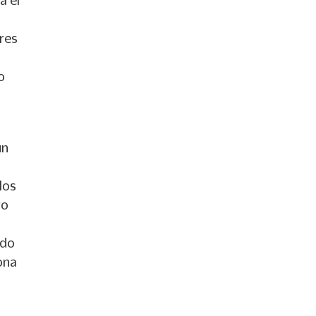
a el
res
o
un
los
ro
ndo
ona