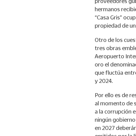
proveedores gub
hermanos recibi
“Casa Gris” ocup
propiedad de un
Otro de los cues
tres obras emble
Aeropuerto Inter
oro el denominad
que fluctúa entr
y 2024.
Por ello es de re
al momento de s
a la corrupción 
ningún gobierno
en 2027 deberán