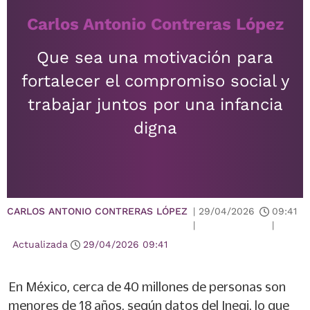
Carlos Antonio Contreras López
Que sea una motivación para
fortalecer el compromiso social y
trabajar juntos por una infancia
digna
CARLOS ANTONIO CONTRERAS LÓPEZ
|
29/04/2026
09:41
|
|
Actualizada
29/04/2026
09:41
En México, cerca de 40 millones de personas son
menores de 18 años, según datos del Inegi, lo que