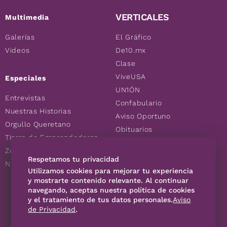
VERTICALES
Multimedia
Galerías
El Gráfico
Videos
De10.mx
Clase
ViveUSA
Especiales
UN1ÓN
Entrevistas
Confabulario
Nuestras Historias
Aviso Oportuno
Orgullo Queretano
Obituarios
Tierra de Emprendedores
Descuentos
Zoociales
Consultas
Respetamos tu privacidad
Nuevos Queretanos
Utilizamos cookies para mejorar tu experiencia
y mostrarte contenido relevante. Al continuar
SÍGUENOS
navegando, aceptas nuestra política de cookies
y el tratamiento de tus datos personales.
Aviso
de Privacidad
.