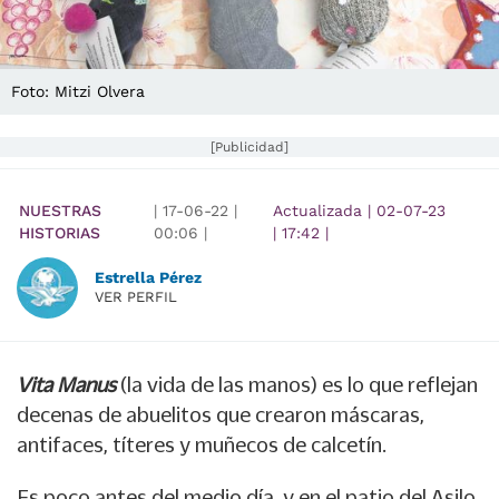
Foto: Mitzi Olvera
[Publicidad]
NUESTRAS
|
17-06-22
|
Actualizada
|
02-07-23
HISTORIAS
00:06
|
|
17:42
|
Estrella Pérez
VER PERFIL
Vita Manus
(la vida de las manos) es lo que reflejan
decenas de abuelitos que crearon máscaras,
antifaces, títeres y muñecos de calcetín.
Es poco antes del medio día, y en el patio del Asilo