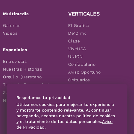
VERTICALES
Multimedia
Galerías
El Gráfico
Videos
De10.mx
Clase
ViveUSA
Especiales
UN1ÓN
Entrevistas
Confabulario
Nuestras Historias
Aviso Oportuno
Orgullo Queretano
Obituarios
Tierra de Emprendedores
Descuentos
Zoociales
Consultas
Respetamos tu privacidad
Nuevos Queretanos
Utilizamos cookies para mejorar tu experiencia
y mostrarte contenido relevante. Al continuar
SÍGUENOS
navegando, aceptas nuestra política de cookies
y el tratamiento de tus datos personales.
Aviso
de Privacidad
.