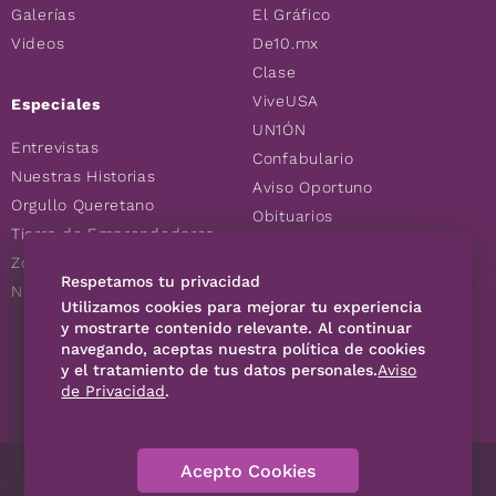
Galerías
El Gráfico
Videos
De10.mx
Clase
ViveUSA
Especiales
UN1ÓN
Entrevistas
Confabulario
Nuestras Historias
Aviso Oportuno
Orgullo Queretano
Obituarios
Tierra de Emprendedores
Descuentos
Zoociales
Consultas
Respetamos tu privacidad
Nuevos Queretanos
Utilizamos cookies para mejorar tu experiencia
y mostrarte contenido relevante. Al continuar
navegando, aceptas nuestra política de cookies
SÍGUENOS
y el tratamiento de tus datos personales.
Aviso
de Privacidad
.
Acepto Cookies
Directorio
Contáctanos
Código de Ética
Violencia