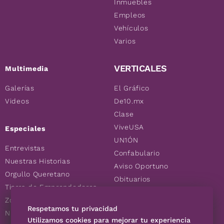
Inmuebles
Empleos
Vehículos
Varios
VERTICALES
Multimedia
Galerías
El Gráfico
Videos
De10.mx
Clase
ViveUSA
Especiales
UN1ÓN
Entrevistas
Confabulario
Nuestras Historias
Aviso Oportuno
Orgullo Queretano
Obituarios
Tierra de Emprendedores
Descuentos
Zoociales
Consultas
Respetamos tu privacidad
Nuevos Queretanos
Utilizamos cookies para mejorar tu experiencia