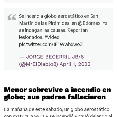
Se incendia globo aerostático en San
Martín de las Pirámides, en
@Edomex
. Ya
se indagan las causas. Reportan
lesionados.
#Video
pic.twitter.com/IF1WwhxwoZ
— JORGE BECERRIL JB/8
(@MrElDiablo8)
April 1, 2023
Menor sobrevive a incendio en
globo; sus padres fallecieron
La mañana de este sábado, un globo aerostático
con matricula S50LB se incendió y cayó dejando al