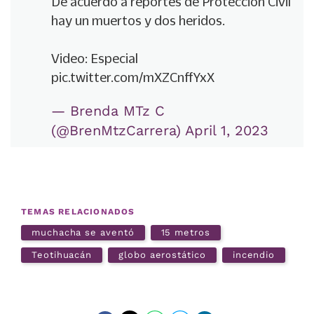
De acuerdo a reportes de Protección Civil
hay un muertos y dos heridos.
Video: Especial
pic.twitter.com/mXZCnffYxX
— Brenda MTz C
(@BrenMtzCarrera)
April 1, 2023
TEMAS RELACIONADOS
muchacha se aventó
15 metros
Teotihuacán
globo aerostático
incendio