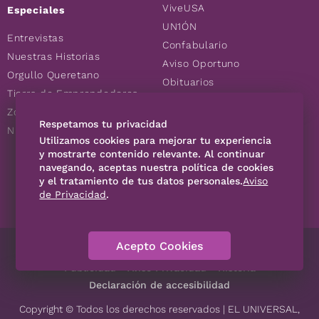
ViveUSA
Especiales
UN1ÓN
Entrevistas
Confabulario
Nuestras Historias
Aviso Oportuno
Orgullo Queretano
Obituarios
Tierra de Emprendedores
Descuentos
Zoociales
Consultas
Respetamos tu privacidad
Nuevos Queretanos
Utilizamos cookies para mejorar tu experiencia
y mostrarte contenido relevante. Al continuar
navegando, aceptas nuestra política de cookies
SÍGUENOS
y el tratamiento de tus datos personales.
Aviso
de Privacidad
.
Acepto Cookies
Directorio
Contáctanos
Código de Ética
Violencia
Publicidad
Aviso Privacidad
Historia
Declaración de accesibilidad
Copyright © Todos los derechos reservados | EL UNIVERSAL,