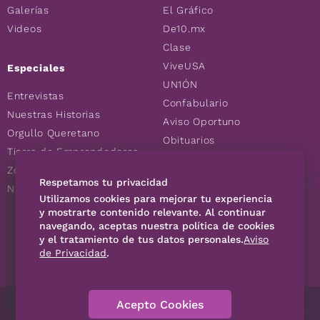
Galerías
El Gráfico
Videos
De10.mx
Clase
ViveUSA
Especiales
UN1ÓN
Entrevistas
Confabulario
Nuestras Historias
Aviso Oportuno
Orgullo Queretano
Obituarios
Tierra de Emprendedores
Descuentos
Zoociales
Consultas
Respetamos tu privacidad
Nuevos Queretanos
Utilizamos cookies para mejorar tu experiencia
y mostrarte contenido relevante. Al continuar
SÍGUENOS
navegando, aceptas nuestra política de cookies
y el tratamiento de tus datos personales.
Aviso
de Privacidad
.
Acepto Cookies
Directorio
Contáctanos
Código de Ética
Violencia