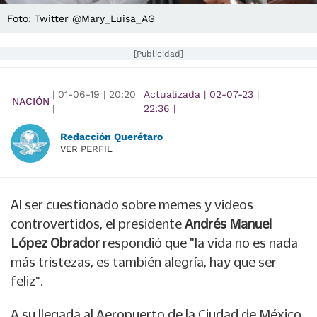
Foto: Twitter @Mary_Luisa_AG
[Publicidad]
|
01-06-19
|
20:20
Actualizada
|
02-07-23
|
NACIÓN
|
22:36
|
Redacción Querétaro
VER PERFIL
Al ser cuestionado sobre memes y videos
controvertidos, el presidente
Andrés Manuel
López Obrador
respondió que "la vida no es nada
más tristezas, es también alegría, hay que ser
feliz".
A su llegada al Aeropuerto de la Ciudad de México,