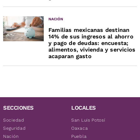
NACIÓN
Familias mexicanas destinan
14% de sus ingresos al ahorro
y pago de deudas: encuesta;
alimentos, vivienda y servicios
acaparan gasto
SECCIONES
LOCALES
Sociedad
San Luis Potosí
Seguridad
Oaxaca
Nación
Puebla