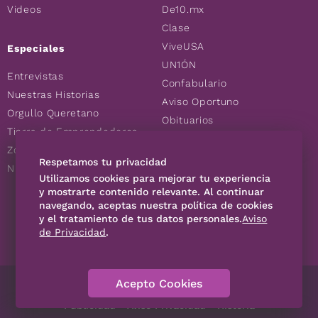
Videos
De10.mx
Clase
ViveUSA
Especiales
UN1ÓN
Entrevistas
Confabulario
Nuestras Historias
Aviso Oportuno
Orgullo Queretano
Obituarios
Tierra de Emprendedores
Descuentos
Zoociales
Consultas
Respetamos tu privacidad
Nuevos Queretanos
Utilizamos cookies para mejorar tu experiencia
y mostrarte contenido relevante. Al continuar
navegando, aceptas nuestra política de cookies
SÍGUENOS
y el tratamiento de tus datos personales.
Aviso
de Privacidad
.
Acepto Cookies
Directorio
Contáctanos
Código de Ética
Violencia
Publicidad
Aviso Privacidad
Historia