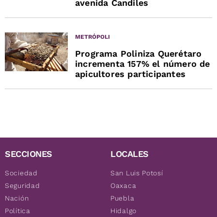
avenida Candiles
METRÓPOLI
Programa Poliniza Querétaro
incrementa 157% el número de
apicultores participantes
SECCIONES
LOCALES
Sociedad
San Luis Potosí
Seguridad
Oaxaca
Nación
Puebla
Política
Hidalgo