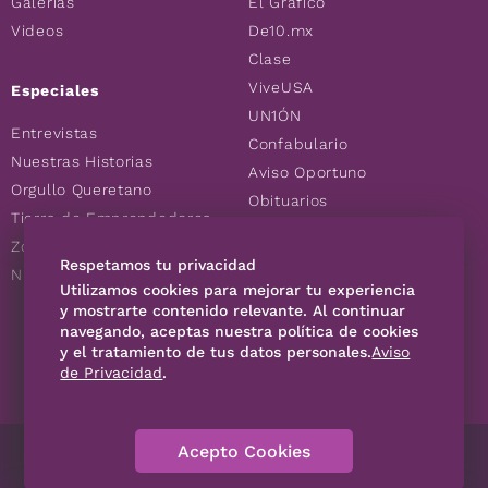
Galerías
El Gráfico
Videos
De10.mx
Clase
ViveUSA
Especiales
UN1ÓN
Entrevistas
Confabulario
Nuestras Historias
Aviso Oportuno
Orgullo Queretano
Obituarios
Tierra de Emprendedores
Descuentos
Zoociales
Consultas
Respetamos tu privacidad
Nuevos Queretanos
Utilizamos cookies para mejorar tu experiencia
y mostrarte contenido relevante. Al continuar
SÍGUENOS
navegando, aceptas nuestra política de cookies
y el tratamiento de tus datos personales.
Aviso
de Privacidad
.
Acepto Cookies
Directorio
Contáctanos
Código de Ética
Violencia
Publicidad
Aviso Privacidad
Historia