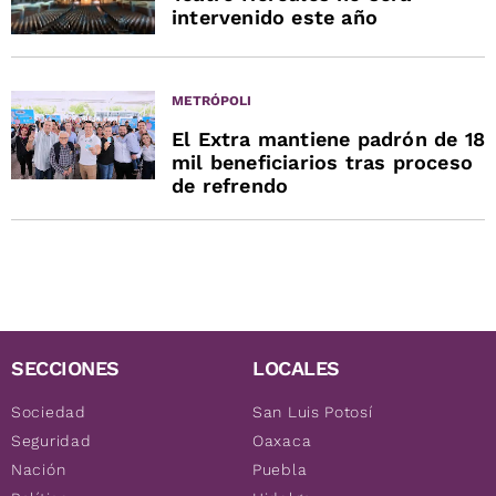
intervenido este año
METRÓPOLI
El Extra mantiene padrón de 18
mil beneficiarios tras proceso
de refrendo
SECCIONES
LOCALES
Sociedad
San Luis Potosí
Seguridad
Oaxaca
Nación
Puebla