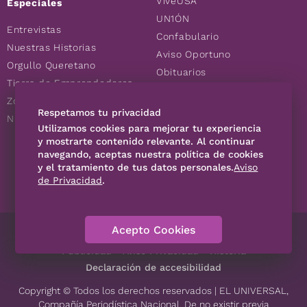
ViveUSA
Especiales
UN1ÓN
Entrevistas
Confabulario
Nuestras Historias
Aviso Oportuno
Orgullo Queretano
Obituarios
Tierra de Emprendedores
Descuentos
Zoociales
Consultas
Respetamos tu privacidad
Nuevos Queretanos
Utilizamos cookies para mejorar tu experiencia
y mostrarte contenido relevante. Al continuar
SÍGUENOS
navegando, aceptas nuestra política de cookies
y el tratamiento de tus datos personales.
Aviso
de Privacidad
.
Acepto Cookies
Directorio
Contáctanos
Código de Ética
Violencia
Publicidad
Aviso Privacidad
Historia
Declaración de accesibilidad
Copyright © Todos los derechos reservados | EL UNIVERSAL,
Compañía Periodística Nacional. De no existir previa